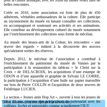
pour la culture artistique, avec les Amis du musée venez faire de
belles rencontres.
Créée en 2010, notre association est forte de plus de 450
adhérents, véritables ambassadeurs de la culture. Elle participe
au rayonnement du musée en faisant connaître ses collections,
en accompagnant et soutenant ses activités et ses animations.
Elle contribue au développement culturel du musée notamment
par l’enrichissement des collections sous forme de mécénat.
Au musée des beaux-arts de la Cohue, les rencontres « une
œuvre des regards » initient à la découverte des œuvres
spécialement sorties des réserves.
Depuis 2012, le mécénat de l’association a contribué à
l'enrichissement du patrimoine du musée de Vannes par la
participation à la restauration du tableau « le Christ sur la
Croix » de DELACROIX, les acquisitions d’une estampe de
ODON et d’une aquarelle et graphite de Sylvain LE CORRE,
la participation à l’acquisition d’une huile sur papier marouflée
sur bois de Pierre COLLIN et l'acquisition de deux œuvres de
Frédérique LUCIEN.
La section « Jeunes amis Hop Art », ouverte à tous les jeunes de
18 à 25 ans, propose des perspectives de partenariat avec les
Texte, bouton et/ou inscription à la newsletter
collèges, lycées et universités comme actuellement l’IUT.