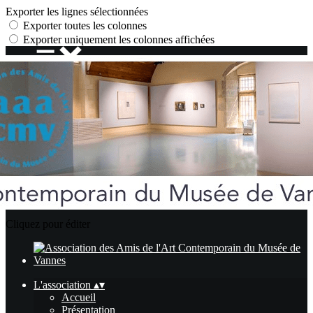
Exporter les lignes sélectionnées
Exporter toutes les colonnes
Exporter uniquement les colonnes affichées
Menu
<
>
Accueil
Présentation
Administration
La section Jeunes Amis
Les commissions
La FFSAM
Ajoutez un logo, un bouton, des réseaux sociaux
Cliquez pour éditer
L'association
▴
▾
Accueil
Présentation