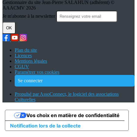
Gestionnaire du site Jean-Pierre SALAHUN (adhérent) ©
AAACMV 2026
Je m'abonne à la newsletter
OK
Plan du site
Licences
Mentions légales
CGUV
Paramétrer vos cookies
Se connecter
Propulsé par AssoConnect, le logiciel des associations
Culturelles
Vos choix en matière de confidentialité
Notification lors de la collecte